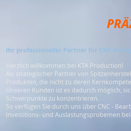
PRÄ
Ihr professioneller Partner für CNC-Fert
Herzlich willkommen bei KTA Production!
Als strategischer Partner von Spitzenherst
Produkten, die nicht zu deren Kernkompet
Unseren Kunden ist es dadurch möglich, si
Schwerpunkte zu konzentrieren.
So verfügen Sie durch uns über CNC - Bear
Investitions- und Auslastungsprobemen be