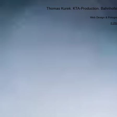
Thomas Kurek. KTA-Production. Bahnhofst
Web Design & Fotogra
© 20