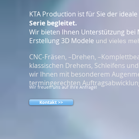
KTA Production
ist für Sie der idea
Serie begleitet.
Wir bieten Ihnen Unterstützung bei 
Erstellung 3D Modele
und vieles me
CNC-Fräsen, –Drehen, –Komplettbear
klassischen Drehens, Schleifens und
wir Ihnen mit besonderem Augenmerk
termingerechten Auftragsabwicklun
Wir freuen uns auf Ihre Anfrage!
Kontakt >>