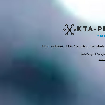
KTA-P
CN
Thomas Kurek. KTA-Production. Bahnhofst
Web Design & Fotogra
© 20